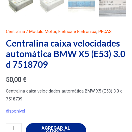
Centralina / Modulo Motor
,
Elétrica e Eletrônica
,
PEÇAS
Centralina caixa velocidades
automática BMW X5 (E53) 3.0
d 7518709
50,00
€
Centralina caixa velocidades automática BMW X5 (E53) 3.0 d
7518709
disponivel
Centralina
AGREGAR AL