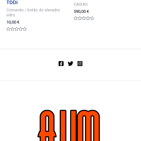
TDDi
CAIXAS
Comando / botão do elevador
590,00
€
vidro
10,00
€
Valorado
en
0
Valorado
de
en
5
0
de
5