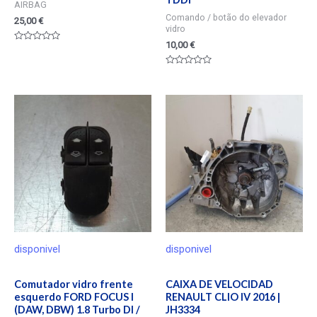
AIRBAG
Comando / botão do elevador
25,00
€
vidro
10,00
€
Valorado
en
0
Valorado
de
en
5
0
de
5
disponivel
disponivel
Comutador vidro frente
CAIXA DE VELOCIDAD
esquerdo FORD FOCUS I
RENAULT CLIO IV 2016 |
(DAW, DBW) 1.8 Turbo DI /
JH3334