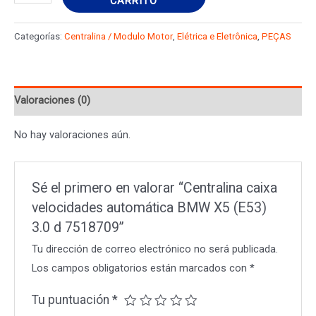
CARRITO
caixa
velocidades
Categorías:
Centralina / Modulo Motor
,
Elétrica e Eletrônica
,
PEÇAS
automática
BMW
X5
Valoraciones (0)
(E53)
3.0
No hay valoraciones aún.
d
7518709
cantidad
Sé el primero en valorar “Centralina caixa
velocidades automática BMW X5 (E53)
3.0 d 7518709”
Tu dirección de correo electrónico no será publicada.
Los campos obligatorios están marcados con
*
Tu puntuación
*