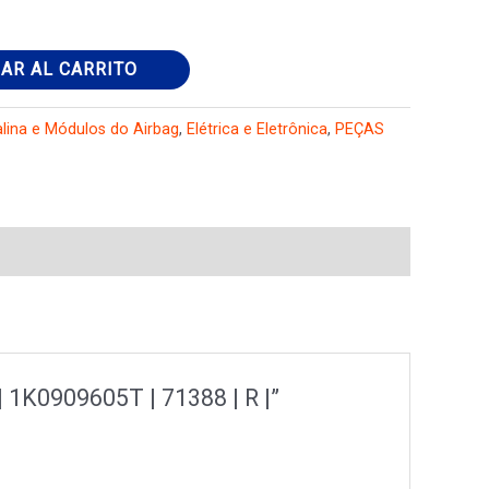
AR AL CARRITO
alina e Módulos do Airbag
,
Elétrica e Eletrônica
,
PEÇAS
| 1K0909605T | 71388 | R |”