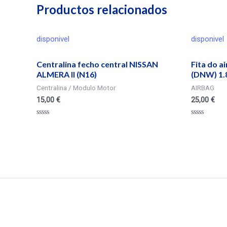
Productos relacionados
disponivel
disponivel
Centralina fecho central NISSAN
Fita do a
ALMERA II (N16)
(DNW) 1.8
Centralina / Modulo Motor
AIRBAG
15,00
€
25,00
€
Valorado
Valorado
en
en
0
0
de
de
5
5