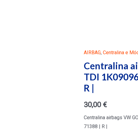
AIRBAG
,
Centralina e Mó
Centralina a
TDI 1K09096
R |
30,00
€
Centralina airbags VW G
71388 | R |