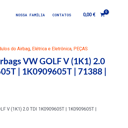
0,00
€
NOSSA FAMÍLIA
CONTATOS
dulos do Airbag
,
Elétrica e Eletrônica
,
PEÇAS
irbags VW GOLF V (1K1) 2.0
05T | 1K0909605T | 71388 |
OLF V (1K1) 2.0 TDI 1K0909605T | 1K0909605T |