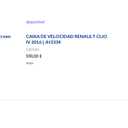
disponivel
itroen
CAIXA DE VELOCIDAD RENAULT CLIO
IV 2016 | JH3334
CAIXAS
590,00
€
Valorado
en
0
de
5