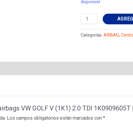
disponivel
Centralina
AGREG
airbags
VW
Categorías:
AIRBAG
,
Centr
GOLF
V
(1K1)
2.0
TDI
1K0909605T
|
1K0909605T
a airbags VW GOLF V (1K1) 2.0 TDI 1K0909605T 
|
da.
Los campos obligatorios están marcados con
*
71388
|