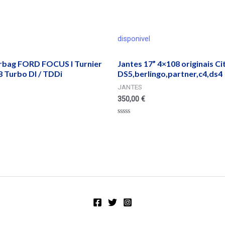
disponivel
irbag FORD FOCUS I Turnier
Jantes 17” 4×108 originais C
 Turbo DI / TDDi
DS5,berlingo,partner,c4,ds4
JANTES
350,00
€
Valorado
en
0
de
5