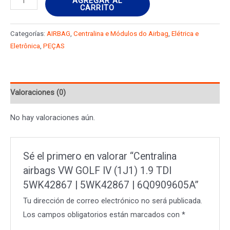
AGREGAR AL
CARRITO
airbags
VW
Categorías:
AIRBAG
,
Centralina e Módulos do Airbag
,
Elétrica e
GOLF
Eletrônica
,
PEÇAS
IV
(1J1)
1.9
Valoraciones (0)
TDI
5WK42867
No hay valoraciones aún.
|
5WK42867
|
Sé el primero en valorar “Centralina
6Q0909605A
airbags VW GOLF IV (1J1) 1.9 TDI
cantidad
5WK42867 | 5WK42867 | 6Q0909605A”
Tu dirección de correo electrónico no será publicada.
Los campos obligatorios están marcados con
*