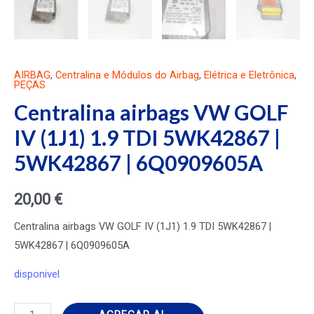
AIRBAG
,
Centralina e Módulos do Airbag
,
Elétrica e Eletrônica
,
PEÇAS
Centralina airbags VW GOLF
IV (1J1) 1.9 TDI 5WK42867 |
5WK42867 | 6Q0909605A
20,00
€
Centralina airbags VW GOLF IV (1J1) 1.9 TDI 5WK42867 |
5WK42867 | 6Q0909605A
disponivel
Centralina