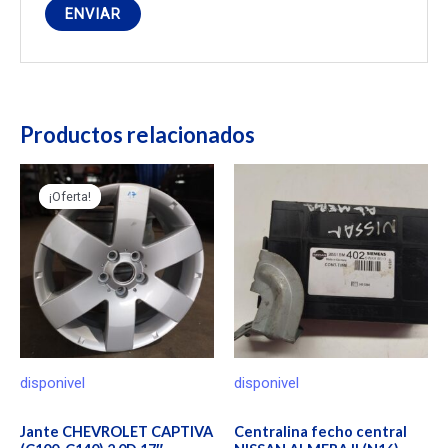
Productos relacionados
¡Oferta!
¡Oferta!
disponivel
disponivel
Jante CHEVROLET CAPTIVA
Centralina fecho central