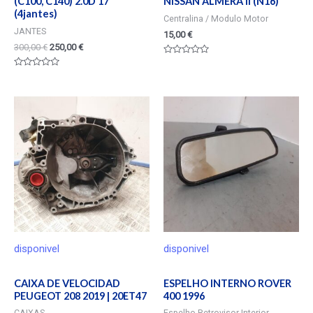
(C100, C140) 2.0D 17″
NISSAN ALMERA II (N16)
(4jantes)
Centralina / Modulo Motor
JANTES
15,00
€
300,00
€
250,00
€
Valorado
en
Valorado
0
en
de
0
5
de
5
disponivel
disponivel
CAIXA DE VELOCIDAD
ESPELHO INTERNO ROVER
PEUGEOT 208 2019 | 20ET47
400 1996
CAIXAS
Espelho Retrovisor Interior