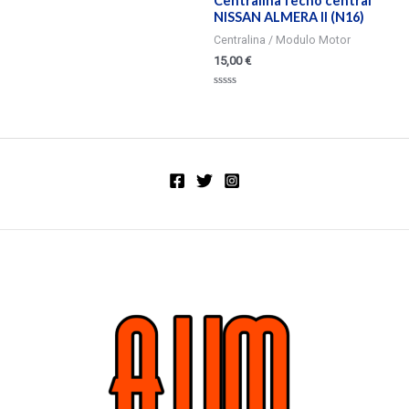
Centralina fecho central
NISSAN ALMERA II (N16)
Centralina / Modulo Motor
15,00
€
Valorado
en
0
de
5