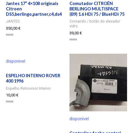
Jantes 17” 4×108 originais
Comutador CITROËN
Citroen
BERLINGO MULTISPACE
DS5,berlingo,partner,c4,ds4
(B9) 1.6 HDi 75 / BlueHDi 75
JANTES
Comando / botão do elevador
vidro
350,00
€
39,00
€
Valorado
en
Valorado
0
en
de
0
5
de
5
disponivel
ESPELHO INTERNO ROVER
400 1996
Espelho Retrovisor Interior
10,00
€
Valorado
en
0
de
disponivel
5