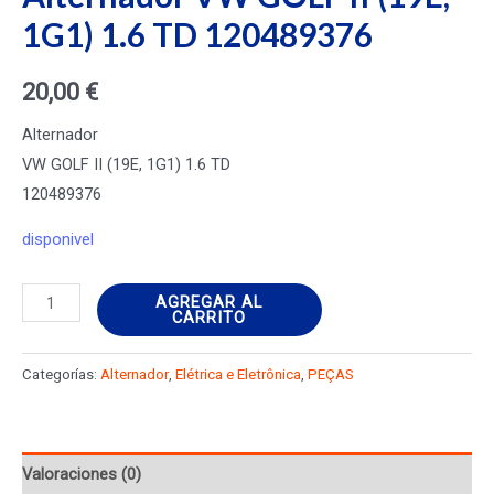
1G1) 1.6 TD 120489376
20,00
€
Alternador
VW GOLF II (19E, 1G1) 1.6 TD
120489376
disponivel
Alternador
AGREGAR AL
CARRITO
VW
GOLF
Categorías:
Alternador
,
Elétrica e Eletrônica
,
PEÇAS
II
(19E,
1G1)
Valoraciones (0)
1.6