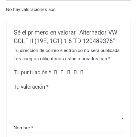
TD
No hay valoraciones aún.
120489376
cantidad
Sé el primero en valorar “Alternador VW
GOLF II (19E, 1G1) 1.6 TD 120489376”
Tu dirección de correo electrónico no será publicada.
Los campos obligatorios están marcados con
*
Tu puntuación
*
Tu valoración
*
Nombre
*