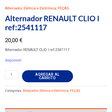
Alternador
,
Elétrica e Eletrônica
,
PEÇAS
Alternador RENAULT CLIO I
ref:2541117
20,00
€
Alternador RENAULT CLIO I ref:2541117
disponivel
Alternador
AGREGAR AL
CARRITO
RENAULT
CLIO
Categorías:
Alternador
,
Elétrica e Eletrônica
,
PEÇAS
I
ref:2541117
cantidad