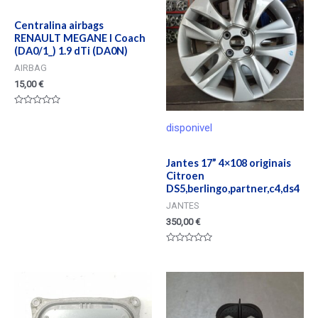
Centralina airbags
RENAULT MEGANE I Coach
(DA0/1_) 1.9 dTi (DA0N)
AIRBAG
15,00
€
Valorado
en
disponivel
0
de
5
Jantes 17” 4×108 originais
Citroen
DS5,berlingo,partner,c4,ds4
JANTES
350,00
€
Valorado
en
0
de
5