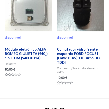
disponivel
disponivel
Módulo eletrónico ALFA
Comutador vidro frente
ROMEO GIULIETTA (940_)
esquerdo FORD FOCUS I
1.6 JTDM (940FXD1A)
(DAW, DBW) 1.8 Turbo DI /
TDDi
Balastro
Comando / botão do elevador
80,00
€
vidro
10,00
€
Valorado
en
0
Valorado
de
en
5
0
de
5