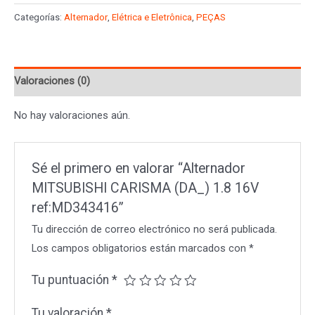
CARISMA
Categorías:
Alternador
,
Elétrica e Eletrônica
,
PEÇAS
(DA_)
1.8
16V
Valoraciones (0)
ref:MD343416
cantidad
No hay valoraciones aún.
Sé el primero en valorar “Alternador
MITSUBISHI CARISMA (DA_) 1.8 16V
ref:MD343416”
Tu dirección de correo electrónico no será publicada.
Los campos obligatorios están marcados con
*
Tu puntuación
*
Tu valoración
*