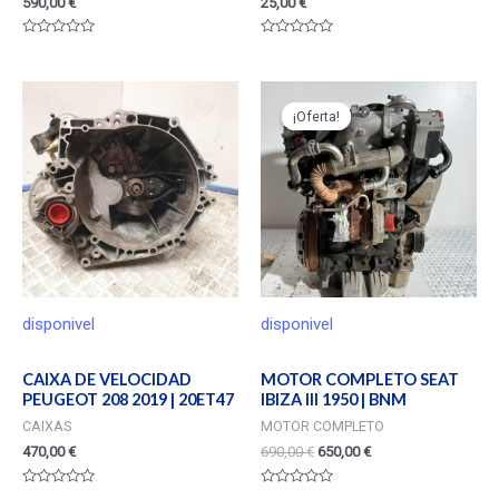
590,00
€
25,00
€
Valorado
Valorado
en
en
0
0
de
de
5
5
¡Oferta!
¡Oferta!
disponivel
disponivel
CAIXA DE VELOCIDAD
MOTOR COMPLETO SEAT
PEUGEOT 208 2019 | 20ET47
IBIZA III 1950 | BNM
CAIXAS
MOTOR COMPLETO
470,00
€
690,00
€
650,00
€
Valorado
Valorado