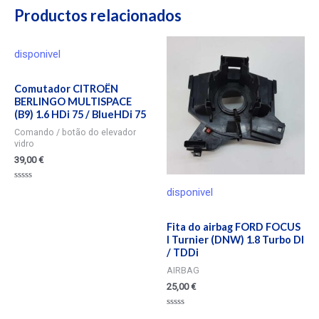
Productos relacionados
disponivel
Comutador CITROËN
BERLINGO MULTISPACE
(B9) 1.6 HDi 75 / BlueHDi 75
Comando / botão do elevador
vidro
39,00
€
Valorado
disponivel
en
0
de
5
Fita do airbag FORD FOCUS
I Turnier (DNW) 1.8 Turbo DI
/ TDDi
AIRBAG
25,00
€
Valorado