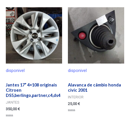
en
0
de
5
disponivel
disponivel
Jantes 17” 4×108 originais
Alavanca de câmbio honda
Citroen
civic 2001
DS5,berlingo,partner,c4,ds4
INTERIOR
JANTES
25,00
€
350,00
€
Valorado
en
Valorado
0
en
de
0
5