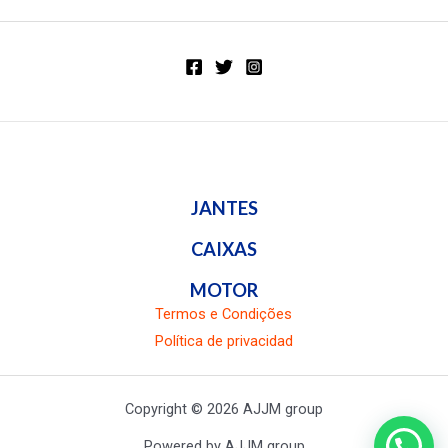
de
5
JANTES
CAIXAS
MOTOR
Termos e Condições
Política de privacidad
Copyright © 2026 AJJM group
Powered by AJJM group