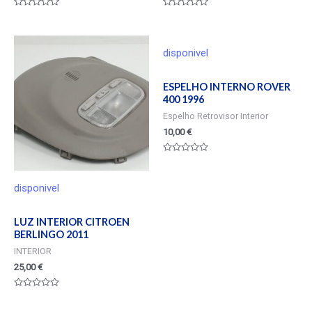
Valorado
Valorado
en
en
0
0
de
de
5
5
disponivel
ESPELHO INTERNO ROVER
400 1996
Espelho Retrovisor Interior
10,00
€
Valorado
en
0
de
disponivel
5
LUZ INTERIOR CITROEN
BERLINGO 2011
INTERIOR
25,00
€
Valorado
en
0