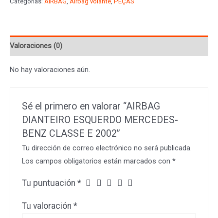
Categorías:
AIRBAG
,
Airbag volante
,
PEÇAS
MERCEDES-
BENZ
CLASSE
Valoraciones (0)
E
2002
No hay valoraciones aún.
cantidad
Sé el primero en valorar “AIRBAG
DIANTEIRO ESQUERDO MERCEDES-
BENZ CLASSE E 2002”
Tu dirección de correo electrónico no será publicada.
Los campos obligatorios están marcados con
*
Tu puntuación
*
Tu valoración
*