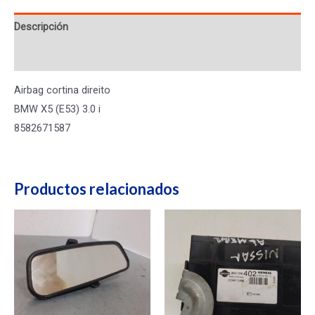
(E53)
Descripción
3.0
i
Valoraciones (0)
8582671587
cantidad
Airbag cortina direito
BMW X5 (E53) 3.0 i
8582671587
Productos relacionados