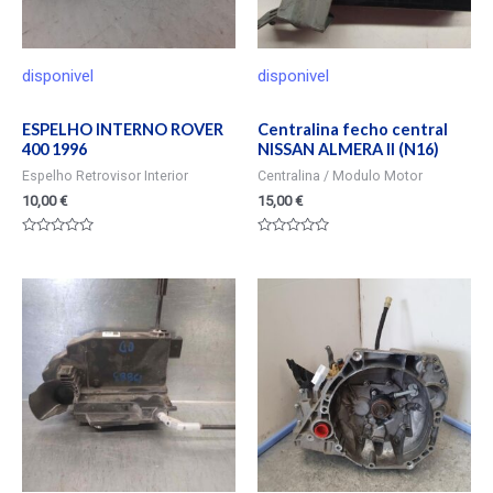
disponivel
disponivel
ESPELHO INTERNO ROVER
Centralina fecho central
400 1996
NISSAN ALMERA II (N16)
Espelho Retrovisor Interior
Centralina / Modulo Motor
10,00
€
15,00
€
Valorado
Valorado
en
en
0
0
de
de
5
5