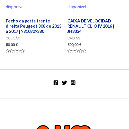
disponivel
disponivel
Fecho da porta frente
CAIXA DE VELOCIDAD
direita Peugeot 308 de 2013
RENAULT CLIO IV 2016 |
a 2017 | 9810309380
JH3334
COLISÃO
CAIXAS
50,00
€
590,00
€
Valorado
Valorado
en
en
0
0
de
de
5
5