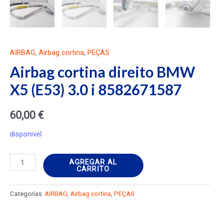
AIRBAG
,
Airbag cortina
,
PEÇAS
Airbag cortina direito BMW
X5 (E53) 3.0 i 8582671587
60,00
€
disponivel
Airbag
AGREGAR AL
CARRITO
cortina
direito
Categorías:
AIRBAG
,
Airbag cortina
,
PEÇAS
BMW
X5