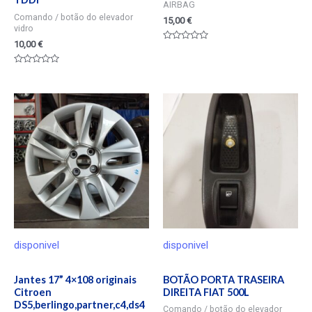
AIRBAG
Comando / botão do elevador
15,00
€
vidro
10,00
€
Valorado
en
0
Valorado
de
en
5
0
de
5
disponivel
disponivel
Jantes 17” 4×108 originais
BOTÃO PORTA TRASEIRA
Citroen
DIREITA FIAT 500L
DS5,berlingo,partner,c4,ds4
Comando / botão do elevador