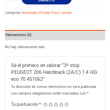
CARRITO
stop
PEUGEOT
Categorías:
Iluminação
,
PEÇAS
,
Pisca / piscas
206
Hatchback
(2A/C)
Valoraciones (0)
1.4
HDi
No hay valoraciones aún.
eco
70
451062
Sé el primero en valorar “3º stop
cantidad
PEUGEOT 206 Hatchback (2A/C) 1.4 HDi
eco 70 451062”
Tu dirección de correo electrónico no será publicada.
Los campos obligatorios están marcados con
*
Tu puntuación
*