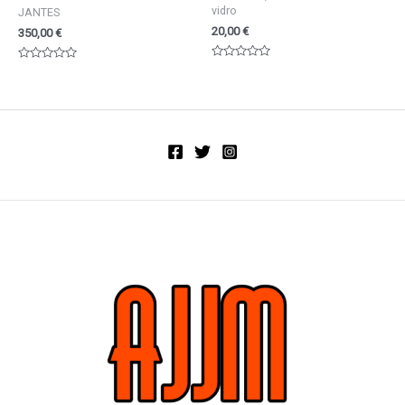
vidro
JANTES
20,00
€
350,00
€
Valorado
Valorado
en
en
0
0
de
de
5
5