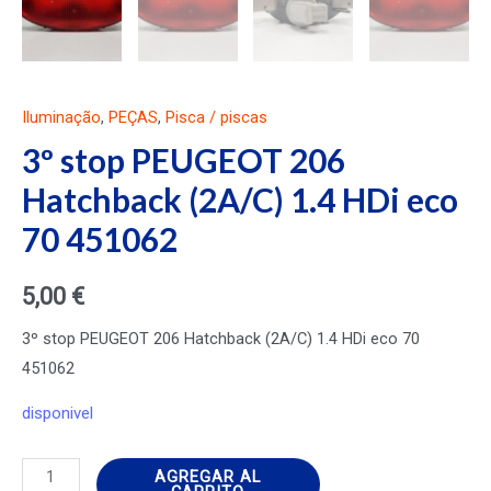
Iluminação
,
PEÇAS
,
Pisca / piscas
3º stop PEUGEOT 206
Hatchback (2A/C) 1.4 HDi eco
70 451062
5,00
€
3º stop PEUGEOT 206 Hatchback (2A/C) 1.4 HDi eco 70
451062
disponivel
3º
AGREGAR AL